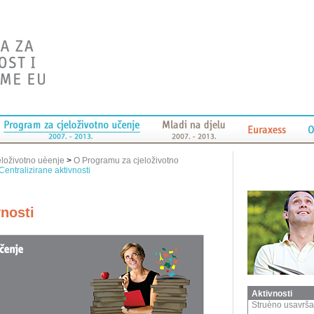
eloživotno uèenje
>
O Programu za cjeloživotno
Centralizirane aktivnosti
vnosti
Aktivnosti
Struèno usavrš