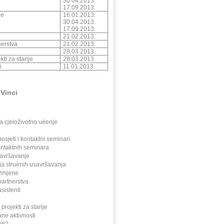
30.04.2013.
17.09.2013.
ne
16.01.2013.
30.04.2013.
17.09.2013.
21.02.2013.
erstva
21.02.2013.
28.03.2013.
kti za starije
28.03.2013.
i
11.01.2013.
Vinci
 cjeloživotno uèenje
osjeti i kontaktni seminari
ontaktnih seminara
avršavanje
ja struènih usavršavanja
azmjene
partnerstva
sistenti
projekti za starije
ane aktivnosti