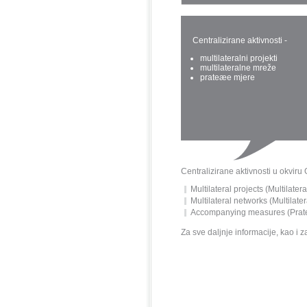
Centralizirane aktivnosti -
multilateralni projekti
multilateralne mreže
prateæe mjere
Centralizirane aktivnosti u okvir
Multilateral projects (Multilatera
Multilateral networks (Multilat
Accompanying measures (Prat
Za sve daljnje informacije, kao i 