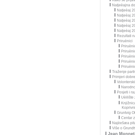
Kako se prijav
Natjeèajna d
Natjeèaj 2
Natjeèaj 2
Natjeèaj 2
Natjeèaj 2
Natjeèaj 2
Rezultati n
Priruènici
Priruèni
Priruèni
Priruèni
Priruèni
Priruèni
Traženje part
Primjeri dobr
Volonterski 
Narodno
Posjeti i r
Uèilište
Knjižnic
Koprivn
Gruntvig O
Centar z
Najèešæa pit
Više o Grundtv
Jean Monnet