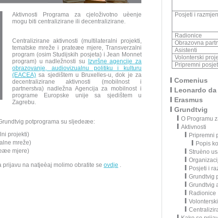
Aktivnosti Programa za cjeloživotno uèenje
Posjeti i razmje
mogu biti centralizirane ili decentralizirane.
Radionice
Centralizirane aktivnosti (multilateralni projekti,
Obrazovna partn
tematske mreže i prateæe mjere, Transverzalni
Asistenti
program (osim Studijskih posjeta) i Jean Monnet
Volonterski proje
program) u nadležnosti su
Izvršne agencije za
Pripremni posjet
obrazovanje, audiovizualnu politiku i kulturu
(EACEA)
sa sjedištem u Bruxelles-u, dok je za
Comenius
decentralizirane aktivnosti (mobilnost i
partnerstva) nadležna Agencija za mobilnost i
Leonardo da 
programe Europske unije sa sjedištem u
Erasmus
Zagrebu.
Grundtvig
O Programu za
u Grundtvig potprograma su sljedeæe:
Aktivnosti
lni projekti)
Pripremni p
eralne mreže)
Popis k
eæe mjere)
Struèno us
Organizaci
za prijavu na natjeèaj molimo obratite se
ovdje
.
Posjeti i r
Grundtvig 
Grundtvig a
Radionice
Volonterski 
Centralizir