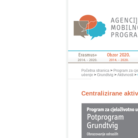
Početna stranica
>
Program za cj
uèenje
>
Grundtvig
>
Aktivnosti
>
Centralizirane akti