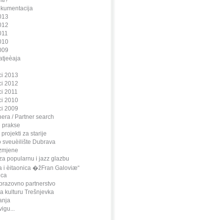
iti?
okumentacija
013
012
011
010
009
atjeèaja
ci 2013
ci 2012
ci 2011
ci 2010
ci 2009
nera / Partner search
e prakse
projekti za starije
 sveuèilište Dubrava
azmjene
 za popularnu i jazz glazbu
a i èitaonica �žFran Galoviæ“
ica
brazovno partnerstvo
a kulturu Trešnjevka
anja
igu...