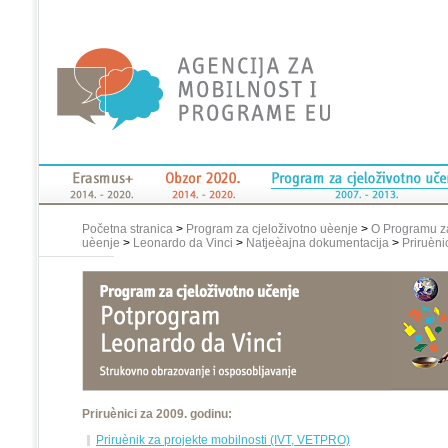
Početna stranica
>
Program za cjeloživotno uèenje
>
O Programu za
uèenje
>
Leonardo da Vinci
>
Natjeèajna dokumentacija
>
Priruèni
Priruènici za 2009. godinu:
Priruènik za projekte mobilnosti (IVT, VETPRO)