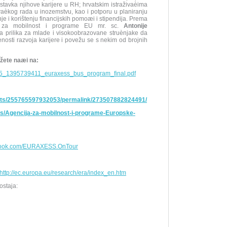
astavka njihove karijere u RH; hrvatskim istraživaèima
ivaèkog rada u inozemstvu, kao i potporu u planiranju
i korištenju financijskih pomoæi i stipendija. Prema
je za mobilnost i programe EU mr. sc.
Antonije
prilika za mlade i visokoobrazovane struènjake da
osti razvoja karijere i povežu se s nekim od brojnih
žete naæi na:
ozi/05_1395739411_euraxess_bus_program_final.pdf
nts/255765597932053/permalink/273507882824491/
/Agencija-za-mobilnost-i-programe-Europske-
ook.com/EURAXESS.OnTour
http://ec.europa.eu/research/era/index_en.htm
ostaja: