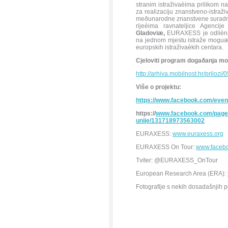
stranim istraživaèima prilikom n
za realizaciju znanstveno-istraž
meðunarodne znanstvene suradnje 
rijeèima ravnateljice Agenci
Gladoviæ,
EURAXESS je odlièna 
na jednom mjestu istraže moguæn
europskih istraživaèkih centara.
Cjeloviti program dogaðanja mo
http://arhiva.mobilnost.hr/pril
Više o projektu:
https://www.facebook.com/eve
https://
www.facebook.com/pages
unije/131718973563002
EURAXESS:
www.euraxess.org
EURAXESS On Tour:
www.faceb
Tviter: @EURAXESS_OnTour
European Research Area (ERA):
Fotografije s nekih dosadašnjih p