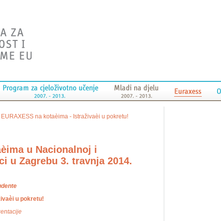
>
EURAXESS na kotaèima - Istraživaèi u pokretu!
ima u Nacionalnoj i
ici u Zagrebu 3. travnja 2014.
tudente
vaèi u pokretu!
zentacije