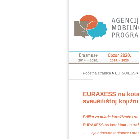
Početna stranica
>
EURAXESS
EURAXESS na kotaè
sveuèilištoj knjižn
Prilika za mlade istraživaèe i s
EURAXESS na kotaèima - Istraži
-
cjelodnevne radionice i pre