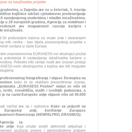
rijave na istraživaèke projekte
gradovima, u Zagrebu æe se u èetvrtak, 3. travnja
èilišne knjižnice održati cjelodnevno predstavljanje
namijenjenog studentima i mladim istraživaèima.
je u 29 europskih gradova, Agencija za mobilnost i
redstavit æe moguænosti razvoja karijere i
e istraživaèe.
9.30 podizanjem balona na vruæi zrak i otvaranjem
 info centra - kao dijela paneuropskog projekta s
snih centara iz cijele Europe.
ladim znanstvenicima EURAXESS-ovi struènjaci pružat
okretanja ili nastavljanja istraživaèke karijere u
rostora. Pokretni info centar nudit æe izravan pristup
URAXESS-ovim struènjacima s kojima æe biti moguæe
slugama.
profesionalnog fotografiranja i objave životopisa na
oslove
kako bi se olakšalo prezentiranje znanja,
 podataka „EURAXESS Poslovi“ nalazi se više od
a, tvrtki, sveuèilišta, malih i srednjih poduzeæa, a
e na razini Europske unije objavio više od 40.000
ati održat æe se i radionice
Kako se prijaviti na
Europskoj uniji
,
korištenje Europass
guænosti financiranja (NEWFELPRO, ERASMUS).
Agencija za
ke unije
koja unutar svojih aktivnosti ukljuèuje i
enjen pružanju pravne i administrativne potpore