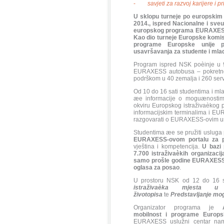
-
savjeti za razvoj karijere i p
U sklopu turneje po europskim 
2014., ispred Nacionalne i sveu
europskog programa EURAXESS 
Kao dio turneje Europske komisi
programe Europske unije p
usavršavanja za studente i mlad
Program ispred NSK poèinje u 
EURAXESS autobusa – pokretnog
podrškom u 40 zemalja i 260 servi
Od 10 do 16 sati studentima i m
æe informacije o moguænostima p
okviru Europskog istraživaèkog p
informacijskim terminalima i E
razgovarati o EURAXESS-ovim u
Studentima æe se pružiti usluga
EURAXESS-ovom portalu za p
vještina i kompetencija.
U bazi
7.700 istraživaèkih organizacij
samo prošle godine EURAXESS j
oglasa za posao
.
U prostoru NSK od 12 do 16 s
istraživaèka mjesta u 
životopisa
te
Predstavljanje mo
Organizator programa je
mobilnost i programe Europs
EURAXESS uslužni centar namij