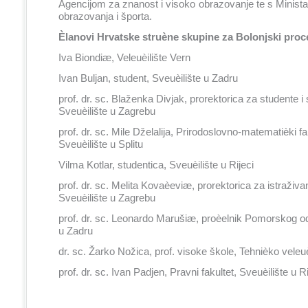
Agencijom za znanost i visoko obrazovanje te s Minist
obrazovanja i športa.
Èlanovi Hrvatske struène skupine za Bolonjski proc
Iva Biondiæ, Veleuèilište Vern
Ivan Buljan, student, Sveuèilište u Zadru
prof. dr. sc. Blaženka Divjak, prorektorica za studente i s
Sveuèilište u Zagrebu
prof. dr. sc. Mile Dželalija, Prirodoslovno-matematièki fa
Sveuèilište u Splitu
Vilma Kotlar, studentica, Sveuèilište u Rijeci
prof. dr. sc. Melita Kovaèeviæ, prorektorica za istraživan
Sveuèilište u Zagrebu
prof. dr. sc. Leonardo Marušiæ, proèelnik Pomorskog odj
u Zadru
dr. sc. Žarko Nožica, prof. visoke škole, Tehnièko veleu
prof. dr. sc. Ivan Padjen, Pravni fakultet, Sveuèilište u Ri