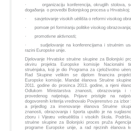
· organizaciju konferencija, okruglih stolova, se
dogaðanja o provedbi Bolonjskog procesa u Hrvatsko
· savjetovanje visokih uèilišta o reformi visokog obr
· pomoæ pri formiranju politike visokog obrazovanja
· promotivne aktivnosti;
· sudjelovanje na konferencijama i struènim us
razini Europske unije.
Djelovanje Hrvatske struène skupine za Bolonjski pr
okviru projekta Europske komisije Nacionalni ti
struènjaka, koji je dio Programa za cjeloživotno uèen
Rad Skupine velikim se dijelom financira projek
Europske komisije. Mandat èlanova Struène skupine
2011. godine do prosinca 2013. godine, a njeni èlan
Odlukom Ministarstva znanosti, obrazovanja i š
provedenog natjeèaja. Prijave pristigle na natje
dogovorenih kriterija vrednovalo Povjerenstvo za izbor
a prijedlog za imenovanje èlanova Struène skupi
znanosti, obrazovanja i športa uputilo je na suglas
zboru i Vijeæu veleuèilišta i visokih škola. Podrš
struène skupine za Bolonjski proces pruža Agencij
programe Europske unije, a rad njezinih èlanova k