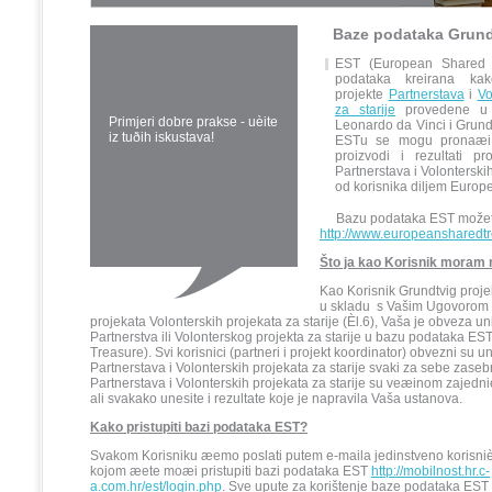
Baze podataka Grundt
EST (European Shared 
podataka kreirana kak
projekte
Partnerstava
i
Vo
za starije
provedene u 
Primjeri dobre prakse - uèite
Leonardo da Vinci i Grun
iz tuðih iskustava!
ESTu se mogu pronaæi 
proizvodi i rezultati pr
Partnerstava i Volonterskih
od korisnika diljem Europe
Bazu podataka EST možet
http://www.europeansharedtr
Što ja kao Korisnik moram 
Kao Korisnik Grundtvig proje
u skladu s Vašim Ugovorom (È
projekata Volonterskih projekata za starije (Èl.6), Vaša je obveza un
Partnerstva ili Volonterskog projekta za starije u bazu podataka E
Treasure). Svi korisnici (partneri i projekt koordinator) obvezni su uni
Partnerstava i Volonterskih projekata za starije svaki za sebe zaseb
Partnerstava i Volonterskih projekata za starije su veæinom zajedni
ali svakako unesite i rezultate koje je napravila Vaša ustanova.
Kako pristupiti bazi podataka EST?
Svakom Korisniku æemo poslati putem e-maila jedinstveno korisnièk
kojom æete moæi pristupiti bazi podataka EST
http://mobilnost.hr.c-
a.com.hr/est/login.php
. Sve upute za korištenje baze podataka ES