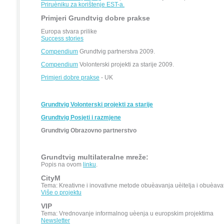
Priruèniku za korištenje EST-a
.
Primjeri Grundtvig dobre prakse
Europa stvara prilike
Success stories
Compendium
Grundtvig partnerstva 2009.
Compendium
Volonterski projekti za starije 2009.
Primjeri dobre prakse
- UK
Grundtvig Volonterski projekti za starije
Grundtvig Posjeti i razmjene
Grundtvig Obrazovno partnerstvo
Grundtvig multilateralne mreže:
Popis na ovom
linku
.
CityM
Tema: Kreativne i inovativne metode obuèavanja uèitelja i obuèavat
Više o projektu
VIP
Tema: Vrednovanje informalnog uèenja u europskim projektima
Newsletter