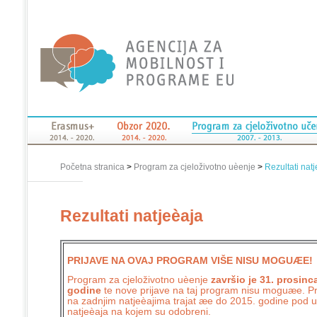
Početna stranica
>
Program za cjeloživotno uèenje
>
Rezultati nat
Rezultati natjeèaja
PRIJAVE NA OVAJ PROGRAM VIŠE NISU MOGUÆE!
Program za cjeloživotno uèenje
završio je 31. prosinc
godine
te nove prijave na taj program nisu moguæe. Pr
na zadnjim natjeèajima trajat æe do 2015. godine pod u
natjeèaja na kojem su odobreni.