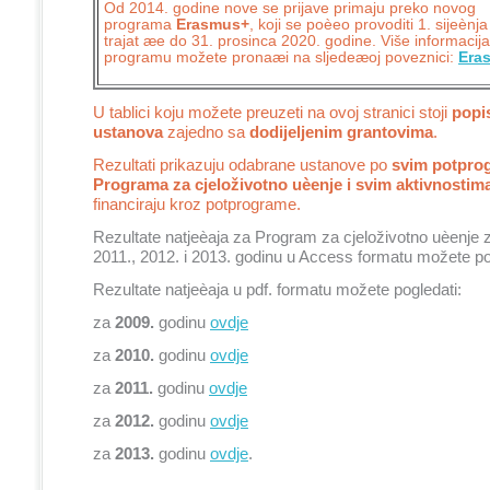
Od 2014. godine nove se prijave primaju preko novog
programa
Erasmus+
, koji se poèeo provoditi 1. sijeènj
trajat æe do 31. prosinca 2020. godine. Više informaci
programu možete pronaæi na sljedeæoj poveznici:
Era
U tablici koju možete preuzeti na ovoj stranici stoji
popi
ustanova
zajedno sa
dodijeljenim grantovima
.
Rezultati prikazuju odabrane ustanove po
svim potpro
Programa za cjeloživotno uèenje i svim aktivnostim
financiraju kroz potprograme.
Rezultate natjeèaja za Program za cjeloživotno uèenje z
2011., 2012. i 2013. godinu u Access formatu možete p
Rezultate natjeèaja u pdf. formatu možete pogledati:
za
2009.
godinu
ovdje
za
2010.
godinu
ovdje
za
2011.
godinu
ovdje
za
2012.
godinu
ovdje
za
2013.
godinu
ovdje
.