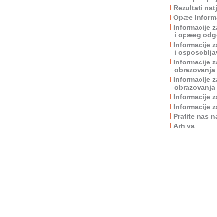
Rezultati nat
Opæe informa
Informacije 
i opæeg odgo
Informacije 
i osposoblja
Informacije 
obrazovanja
Informacije 
obrazovanja 
Informacije 
Informacije 
Pratite nas 
Arhiva