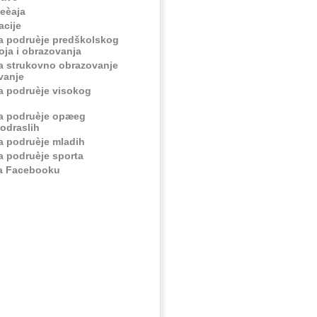
jeèaja
cije
za podruèje predškolskog
ja i obrazovanja
za strukovno obrazovanje
vanje
za podruèje visokog
za podruèje opæeg
odraslih
za podruèje mladih
za podruèje sporta
na Facebooku