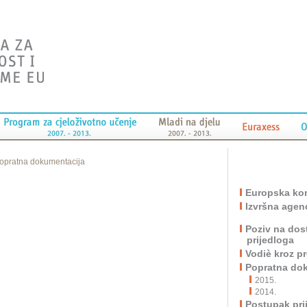
opratna dokumentacija
Europska kom
Izvršna agen
Poziv na dos
prijedloga
Vodiè kroz 
Popratna do
2015.
2014.
Postupak pri