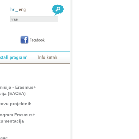
isija - Erasmus+
cija (EACEA)
tavu projektnih
program Erasmus+
kumentacija
jave