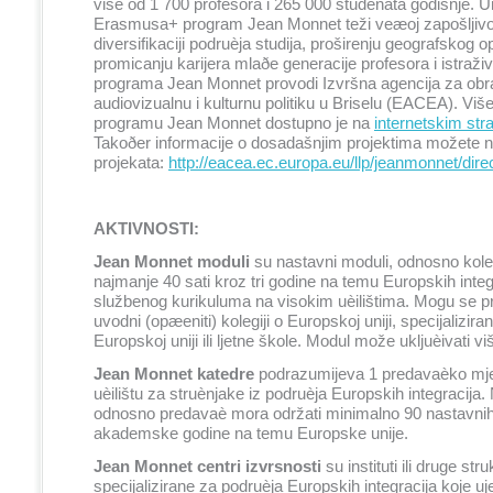
više od 1 700 profesora i 265 000 studenata godišnje. U
Erasmusa+ program Jean Monnet teži veæoj zapošljivos
diversifikaciji podruèja studija, proširenju geografskog 
promicanju karijera mlaðe generacije profesora i istraživ
programa Jean Monnet provodi Izvršna agencija za obr
audiovizualnu i kulturnu politiku u Briselu (EACEA). Više
programu Jean Monnet dostupno je na
internetskim s
Takoðer informacije o dosadašnjim projektima možete n
projekata:
http://eacea.ec.europa.eu/llp/jeanmonnet/dire
AKTIVNOSTI:
Jean Monnet moduli
su nastavni moduli, odnosno kolegi
najmanje
40 sati kroz tri godine na temu Europskih integ
službenog kurikuluma na visokim uèilištima. Mogu se pr
uvodni (opæeniti) kolegiji o Europskoj uniji, specijalizirani
Europskoj uniji ili ljetne škole. Modul može ukljuèivati v
Jean Monnet katedre
podrazumijeva 1 predavaèko mj
uèilištu za struènjake iz podruèja Europskih integracija. 
odnosno predavaè mora održati minimalno 90 nastavnih 
akademske godine na temu Europske unije.
Jean Monnet centri izvrsnosti
su instituti ili druge str
specijalizirane za podruèja Europskih integracija koje uj