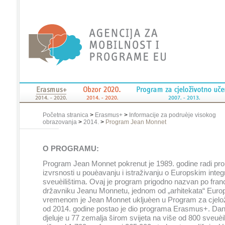
Početna stranica
>
Erasmus+
>
Informacije za podruèje visokog
obrazovanja
>
2014.
>
Program Jean Monnet
O PROGRAMU:
Program Jean Monnet pokrenut je 1989. godine radi pr
izvrsnosti u pouèavanju i istraživanju o Europskim inte
sveuèilištima. Ovaj je program prigodno nazvan po fr
državniku Jeanu Monnetu, jednom od „arhitekata“ Europ
vremenom je Jean Monnet ukljuèen u Program za cjelož
od 2014. godine postao je dio programa Erasmus+. Da
djeluje u 77 zemalja širom svijeta na više od 800 sveuèili