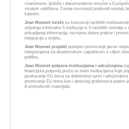
znanstvene, ljudske i dokumentarne resurse o Europskoj
visokim uèilištima. Centar izvrsnosti predvodi nositelj 
katedre.
Jean Monnet mreže
su konzorciji
razlièitih
meðunarodni
ukljuèuju minimalno 5 institucija iz 5 razlièitih zemalja s 
prikupljanja informacija, razmjenu dobre prakse i promi
integracija u svijetu.
Jean Monnet projekti
podupiru promicanje javne rasp
integracijama sa akademskom zajednicom s ciljem don
politika.
Jean Monnet potpora institucijama i udruženjima
(o
financijska potpora) pruža se onim institucijama koje pop
pouèavanje EU tema na doktorskoj razini i udruženjima è
promicanje EU tema kao i aktivnog graðanstva putem j
ili promotivnih materijala.