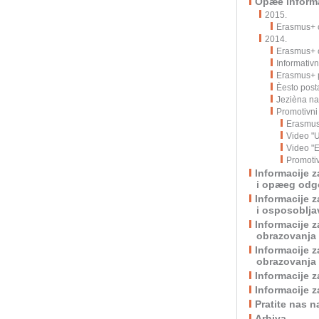
Opæe informa
2015.
Erasmus+ o
2014.
Erasmus+ o
Informativn
Erasmus+ p
Èesto post
Jezièna n
Promotivni 
Erasmus
Video "
Video "
Promoti
Informacije 
i opæeg odgo
Informacije 
i osposoblja
Informacije 
obrazovanja
Informacije 
obrazovanja 
Informacije 
Informacije 
Pratite nas 
Arhiva