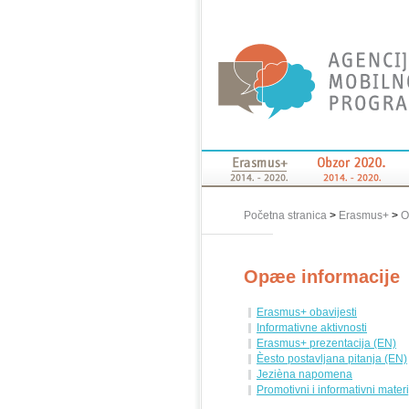
Početna stranica
>
Erasmus+
>
O
Opæe informacije
Erasmus+ obavijesti
Informativne aktivnosti
Erasmus+ prezentacija (EN)
Èesto postavljana pitanja (EN)
Jezièna napomena
Promotivni i informativni materi