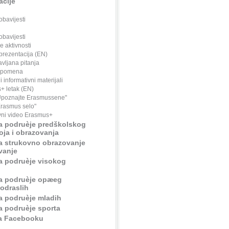
cije
bavijesti
bavijesti
e aktivnosti
rezentacija (EN)
avljana pitanja
apomena
i informativni materijali
+ letak (EN)
Upoznajte Erasmussene"
Erasmus selo"
vni video Erasmus+
za podruèje predškolskog
ja i obrazovanja
za strukovno obrazovanje
vanje
za podruèje visokog
za podruèje opæeg
odraslih
za podruèje mladih
za podruèje sporta
na Facebooku