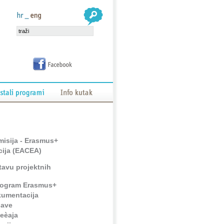
isija - Erasmus+
cija (EACEA)
tavu projektnih
program Erasmus+
kumentacija
jave
jeèaja