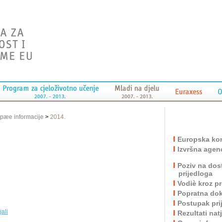
pæe informacije
>
2014.
Europska kom
Izvršna agen
Poziv na dos
prijedloga
Vodiè kroz 
Popratna do
Postupak pri
jali
Rezultati nat