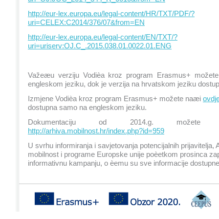
http://eur-lex.europa.eu/legal-content/HR/TXT/PDF/?
uri=CELEX:C2014/376/07&from=EN
http://eur-lex.europa.eu/legal-content/EN/TXT/?
uri=uriserv:OJ.C_.2015.038.01.0022.01.ENG
Važeæu verziju Vodièa kroz program Erasmus+ možet
engleskom jeziku, dok je verzija na hrvatskom jeziku dost
Izmjene Vodièa kroz program Erasmus+ možete naæi
ovdj
dostupna samo na engleskom jeziku.
Dokumentaciju od 2014.g. možete
http://arhiva.mobilnost.hr/index.php?id=959
U svrhu informiranja i savjetovanja potencijalnih prijavitelja,
mobilnost i programe Europske unije poèetkom prosinca zap
informativnu kampanju, o èemu su sve informacije dostupn