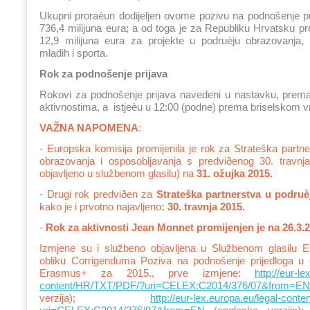
Ukupni proraèun dodijeljen ovome pozivu na podnošenje pri
736,4 milijuna eura; a od toga je za Republiku Hrvatsku p
12,9 milijuna eura za projekte u podruèju obrazovanja, 
mladih i sporta.
Rok za podnošenje prijava
Rokovi za podnošenje prijava navedeni u nastavku, pre
aktivnostima, a istjeèu u 12:00 (podne) prema briselskom 
VAŽNA NAPOMENA
:
-
Europska komisija promijenila je rok za Strateška partn
obrazovanja i osposobljavanja s predviðenog 30. travnj
objavljeno u službenom glasilu) na
31. ožujka 2015.
- Drugi rok predviðen za
Strateška partnerstva u podru
kako je i prvotno najavljeno
: 30. travnja 2015.
-
Rok za aktivnosti Jean Monnet promijenjen je na 26.3.2
Izmjene su i službeno objavljena u Službenom glasilu E
obliku Corrigenduma Poziva na podnošenje prijedloga u
Erasmus+ za 2015., prve izmjene:
http://eur-le
content/HR/TXT/PDF/?uri=CELEX:C2014/376/07&from=EN
verzija);
http://eur-lex.europa.eu/legal-con