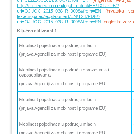
uri=CELEX:C2014/376/07&from=EN
(engleska verzija);
http://eur-lex.europa.eu/legal-content/HR/TXT/PDF/?
uri=OJ:JOC_2015_038_R_0008&from=EN
(hrvatska ver
lex.europa.eu/legal-content/EN/TXT/PDF/?
uri=OJ:JOC_2015_038_R_0008&from=EN
(engleska verzij
Kljuèna aktivnost 1
Mobilnost pojedinaca u podruèju mladih
(prijava Agenciji za mobilnost i programe EU)
Mobilnost pojedinaca u podruèju obrazovanja i
osposobljavanja
(prijava Agenciji za mobilnost i programe EU)
Mobilnost pojedinaca u podruèju mladih
(prijava Agenciji za mobilnost i programe EU)
Mobilnost pojedinaca u podruèju mladih
(prijava Agenciji za mobilnost i programe EU)