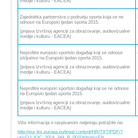
medije i kulturu - EACEA)
Zajednièka partnerstva u podruèju sporta koja se ne
odnose na Europski tjedan sporta 2015.
(prijava Izvršnoj agenciji za obrazovanje, audiovizualne
medije i kulturu - EACEA)
Neprofitni europski sportski dogaðaji koji se odnose
iskljuèivo na Europski tjedan sporta 2015.
(prijava Izvršnoj agenciji za obrazovanje, audiovizualne
medije i kulturu - EACEA)
Neprofitni europski sportski dogaðaji koji se ne odnose
na Europski tjedan sporta 2015.
(prijava Izvršnoj agenciji za obrazovanje, audiovizualne
medije i kulturu - EACEA)
Više informacija o raspisanom natjeèaju potražite na:
http://eur-lex.europa.eu/legal-content/HR/TXT/PDF/?
uri=OJ:JOC_2014_344_R_0010&from=EN