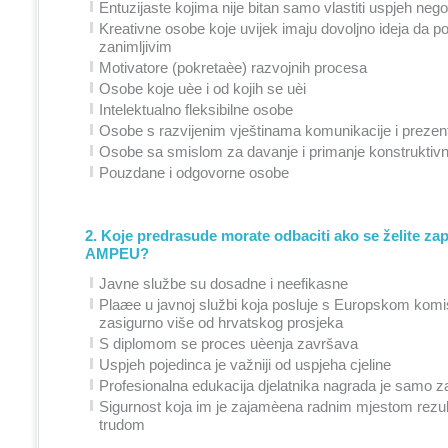
Entuzijaste kojima nije bitan samo vlastiti uspjeh neg
Kreativne osobe koje uvijek imaju dovoljno ideja da p
zanimljivim
Motivatore (pokretaèe) razvojnih procesa
Osobe koje uèe i od kojih se uèi
Intelektualno fleksibilne osobe
Osobe s razvijenim vještinama komunikacije i prezent
Osobe sa smislom za davanje i primanje konstruktivne
Pouzdane i odgovorne osobe
2. Koje predrasude morate odbaciti ako se želite zap
AMPEU?
Javne službe su dosadne i neefikasne
Plaæe u javnoj službi koja posluje s Europskom komi
zasigurno više od hrvatskog prosjeka
S diplomom se proces uèenja završava
Uspjeh pojedinca je važniji od uspjeha cjeline
Profesionalna edukacija djelatnika nagrada je samo 
Sigurnost koja im je zajamèena radnim mjestom rezul
trudom