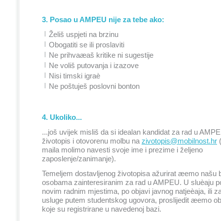
3. Posao u AMPEU nije za tebe ako:
Želiš uspjeti na brzinu
Obogatiti se ili proslaviti
Ne prihvaæaš kritike ni sugestije
Ne voliš putovanja i izazove
Nisi timski igraè
Ne poštuješ poslovni bonton
4. Ukoliko...
...još uvijek misliš da si idealan kandidat za rad u AMPE
životopis i otovorenu molbu na
zivotopis@mobilnost.hr
(
maila molimo navesti svoje ime i prezime i željeno
zaposlenje/zanimanje).
Temeljem dostavljenog životopisa ažurirat æemo našu 
osobama zainteresiranim za rad u AMPEU. U sluèaju po
novim radnim mjestima, po objavi javnog natjeèaja, ili
usluge putem studentskog ugovora, proslijedit æemo o
koje su registrirane u navedenoj bazi.