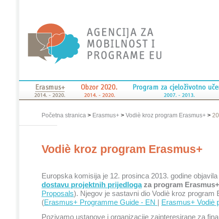
Početna stranica
>
Erasmus+
>
Vodiè kroz program Erasmus+
>
20
Vodiè kroz program Erasmus+
Europska komisija je 12. prosinca 2013. godine objavil
dostavu projektnih prijedloga
za program Erasmus
Proposals
). Njegov je sastavni dio Vodiè kroz progra
(
Erasmus+ Programme Guide - EN
|
Erasmus+ Vodiè 
Pozivamo ustanove i organizacije zainteresirane za fin