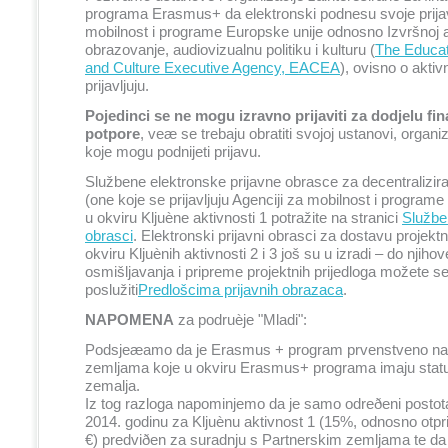
programa Erasmus+ da elektronski podnesu svoje prijav
mobilnost i programe Europske unije odnosno Izvršnoj a
obrazovanje, audiovizualnu politiku i kulturu (
The Educat
and Culture Executive Agency, EACEA
), ovisno o aktiv
prijavljuju.
Pojedinci se ne mogu izravno prijaviti za dodjelu fin
potpore
, veæ se trebaju obratiti svojoj ustanovi, organizaci
koje mogu podnijeti prijavu.
Službene elektronske prijavne obrasce za decentralizira
(one koje se prijavljuju Agenciji za mobilnost i program
u okviru Kljuène aktivnosti 1 potražite na stranici
Služben
obrasci
. Elektronski prijavni obrasci za dostavu projektn
okviru Kljuènih aktivnosti 2 i 3 još su u izradi – do njih
osmišljavanja i pripreme projektnih prijedloga možete s
poslužiti
Predlošcima prijavnih obrazaca
.
NAPOMENA
za podruèje "Mladi":
Podsjeæamo da je Erasmus + program prvenstveno na
zemljama koje u okviru Erasmus+ programa imaju stat
zemalja.
Iz tog razloga napominjemo da je samo odreðeni posto
2014. godinu za Kljuènu aktivnost 1 (15%, odnosno otpri
€) predviðen za suradnju s Partnerskim zemljama te da