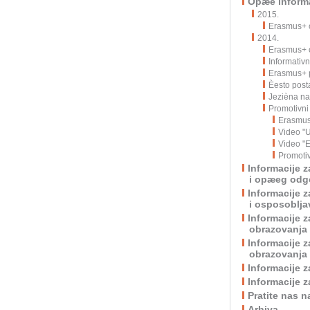
Opæe informa
2015.
Erasmus+ o
2014.
Erasmus+ o
Informativn
Erasmus+ p
Èesto post
Jezièna n
Promotivni 
Erasmus
Video "
Video "
Promoti
Informacije 
i opæeg odgo
Informacije 
i osposoblja
Informacije 
obrazovanja
Informacije 
obrazovanja 
Informacije 
Informacije 
Pratite nas 
Arhiva