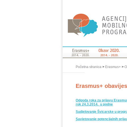
Početna stranica
>
Erasmus+
>
O
Erasmus+ obavijes
Odgoda roka za prijavu Erasmus+
rok 24.3.2014. u podne
Sudjelovanje Švicarske u pro
Savjetovanje potencijalnih prija