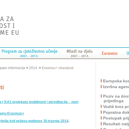
pæe informacije
>
2014.
>
Erasmus+ obavijesti
Europska kom
ti
Izvršna agen
Poziv na dos
prijedloga
 KA1 projekata mobilnosti i akreditacija – novi
Vodiè kroz 
Popratna do
gramu Erasmus+
Postupak pri
vitelja koji prijavu podnose 30.travnja 2014
.
Rezultati nat