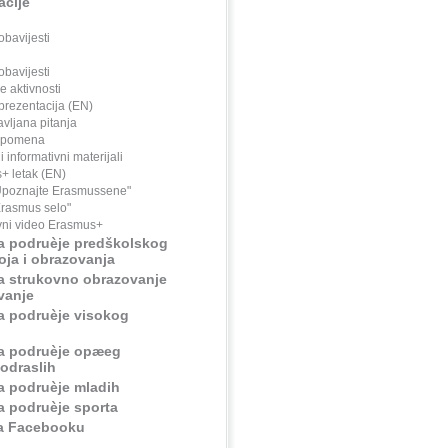
cije
bavijesti
bavijesti
e aktivnosti
rezentacija (EN)
avljana pitanja
apomena
i informativni materijali
+ letak (EN)
Upoznajte Erasmussene"
Erasmus selo"
vni video Erasmus+
za podruèje predškolskog
ja i obrazovanja
za strukovno obrazovanje
vanje
za podruèje visokog
za podruèje opæeg
odraslih
za podruèje mladih
za podruèje sporta
na Facebooku