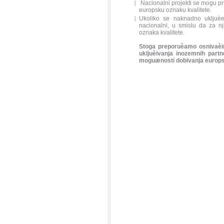
Nacionalni projekti se mogu prij
europsku oznaku kvalitete.
Ukoliko se naknadno ukljuèe 
nacionalni, u smislu da za nj
oznaka kvalitete.
Stoga preporuèamo osnivaèim
ukljuèivanja inozemnih partn
moguænosti dobivanja europsk