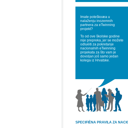
Imate poteškoæa u
nalaženju inozemnih
partnera za eTwinning
projekt?
To od ove školske godine
nije prepreka, jer se možete
odluèiti za pokretanje
nacionalnih eTwinning
projekata za što vam je
dovoljan još samo jedan
kolega iz Hrvatske.
SPECIFIÈNA PRAVILA ZA NAC