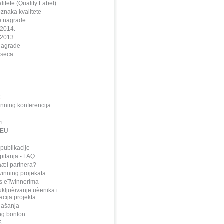
itete (Quality Label)
znaka kvalitete
e nagrade
2014.
2013.
nagrade
eseca
d
c
nning konferencija
i
PEU
 publikacije
itanja - FAQ
aæi partnera?
winning projekata
s eTwinnerima
ukljuèivanje uèenika i
acija projekta
našanja
ng bonton
5.