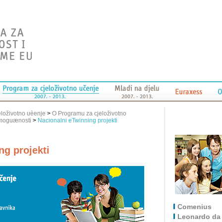
eloživotno uèenje
>
O Programu za cjeloživotno
moguænosti
>
Nacionalni eTwinning projekti
ng projekti
Comenius
Leonardo da 