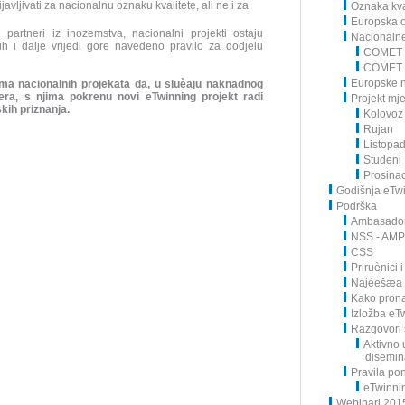
avljivati za nacionalnu oznaku kvalitete, ali ne i za
Oznaka kval
Europska o
partneri iz inozemstva, nacionalni projekti ostaju
Nacionaln
ih i dalje vrijedi gore navedeno pravilo za dodjelu
COMET 
COMET 
Europske 
a nacionalnih projekata da, u sluèaju naknadnog
era, s njima pokrenu novi eTwinning projekt radi
Projekt mj
ih priznanja.
Kolovoz
Rujan
Listopa
Studeni
Prosina
Godišnja eTwi
Podrška
Ambasador
NSS - AM
CSS
Priruènici i
Najèešæa p
Kako pron
Izložba eT
Razgovori 
Aktivno 
disemin
Pravila po
eTwinni
Webinari 201