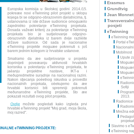
Erasmus
Grundtvig
Europska komisija u školskoj godini 2014./15.
pokreæe novi eTwinning pilot projekt u sklopu
Jean Monnet
kojega bi se odgojno-obrazovnim djelatnicima, tj.
Transverzalni
ustanovama iz iste države sudionice omoguæilo
posjeti
zajednièko pokretanje eTwinning projekata.
Dosada važeæi kriterij za pokretanje eTwinning
eTwinning
projekata bio je sudjelovanje odgojno-
eTwinning m
obrazovnih djelatnika iz barem dvije razlièite
Portal eTw
države sudionice. Od sada je nacionalne
eTwinning projekte moguæe pokrenuti s još
Nacionalni
barem jednim kolegom iz hrvatske ustanove.
Mobilnost
Upute z
Smatramo da æe sudjelovanje u projektu
Moguæno
doprinijeti poveæanju aktivnosti hrvatskih
korisnika u pokretanju eTwinning projekata, te
Moguæno
jaèanju projektne nastave, IKT-a i
Moguæno
meðupredmetne suradnje na nacionalnoj razini.
eTwinnin
Nakon stjecanja poèetnog iskustva u provedbi
Radioni
nacionalnih projekata, oèekujemo da æe
Sofiji
hrvatski korisnici biti spremniji pokrenuti
meðunarodne eTwinning projekte, što æe
Program
pokazati rezultati ovog pilot projekta.
2013.
Radionice 
Ovdje
možete pogledati kako izgleda prvi
Radioni
hrvatski eTwinning projekt "Moj grad, moja škola,
Mrežna ed
moj razred".
Pedagoš
projeka
Slavimo s eT
IONALNE eTWINNING PROJEKTE:
eTwinning na