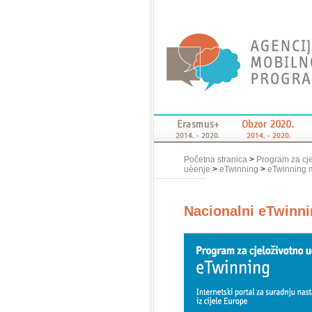
Početna stranica
>
Program za cj
uèenje
>
eTwinning
>
eTwinning 
Nacionalni eTwinni