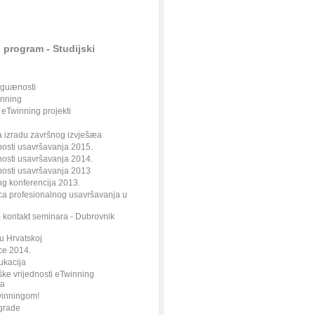
 program - Studijski
oguænosti
inning
 eTwinning projekti
a izradu završnog izvješæa
sti usavršavanja 2015.
sti usavršavanja 2014.
sti usavršavanja 2013
g konferencija 2013.
ca profesionalnog usavršavanja u
 kontakt seminara - Dubrovnik
u Hrvatskoj
ce 2014.
ukacija
ke vrijednosti eTwinning
ta
winningom!
grade