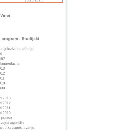
15.10.2013.
Vinci
 program - Studijski
 cjeloživotno uèenje
ti
iti?
okumentacija
013
012
011
010
009
ci 2013
ci 2012
ci 2011
ci 2010
e prakse
azvojna agencija
avod za zapošljavanje,