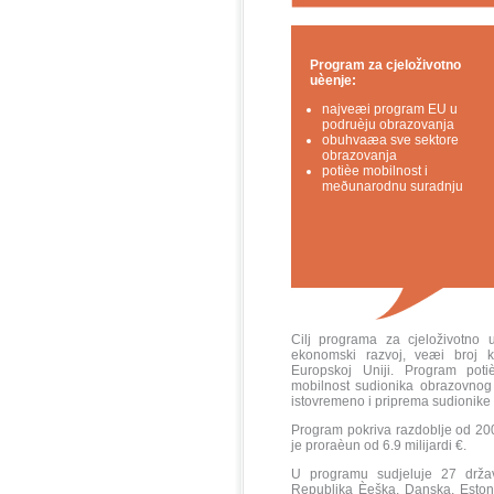
Program za cjeloživotno
uèenje:
najveæi program EU u
podruèju obrazovanja
obuhvaæa sve sektore
obrazovanja
potièe mobilnost i
meðunarodnu suradnju
Cilj programa za cjeloživotno u
ekonomski razvoj, veæi broj kv
Europskoj Uniji. Program poti
mobilnost sudionika obrazovnog pr
istovremeno i priprema sudionike
Program pokriva razdoblje od 20
je proraèun od 6.9 milijardi €.
U programu sudjeluje 27 država
Republika Èeška, Danska, Eston