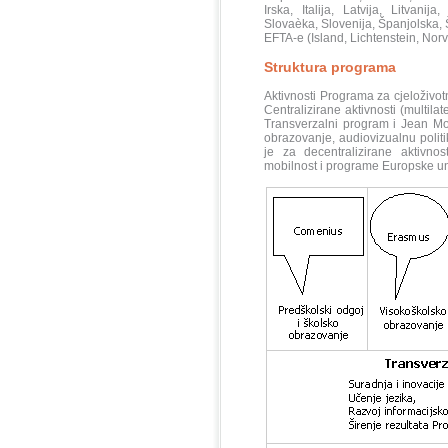
Irska, Italija, Latvija, Litvani
Slovaèka, Slovenija, Španjolska, 
EFTA-e (Island, Lichtenstein, Nor
Struktura programa
Aktivnosti Programa za cjeloživotn
Centralizirane aktivnosti (multila
Transverzalni program i Jean Mo
obrazovanje, audiovizualnu polit
je za decentralizirane aktivno
mobilnost i programe Europske un