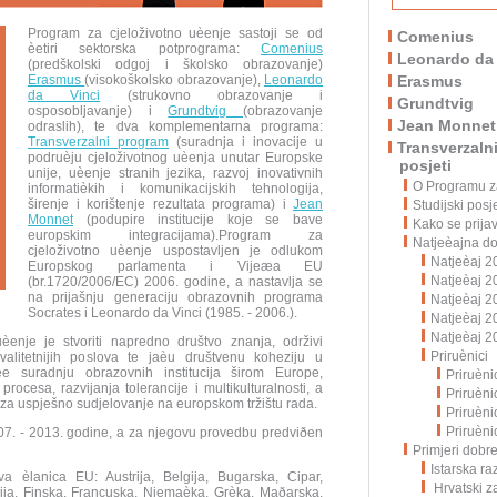
Program za cjeloživotno uèenje sastoji se od
Comenius
èetiri sektorska potprograma:
Comenius
Leonardo da 
(predškolski odgoj i školsko obrazovanje)
Erasmus
(visokoškolsko obrazovanje),
Leonardo
Erasmus
da Vinci
(strukovno obrazovanje i
Grundtvig
osposobljavanje) i
Grundtvig
(obrazovanje
Jean Monnet
odraslih), te dva komplementarna programa:
Transverzalni program
(suradnja i inovacije u
Transverzalni
podruèju cjeloživotnog uèenja unutar Europske
posjeti
unije, uèenje stranih jezika, razvoj inovativnih
O Programu za
informatièkih i komunikacijskih tehnologija,
širenje i korištenje rezultata programa) i
Jean
Studijski posje
Monnet
(podupire institucije koje se bave
Kako se prijav
europskim integracijama).Program za
Natjeèajna d
cjeloživotno uèenje uspostavljen je odlukom
Natjeèaj 2
Europskog parlamenta i Vijeæa EU
Natjeèaj 2
(br.1720/2006/EC) 2006. godine, a nastavlja se
na prijašnju generaciju obrazovnih programa
Natjeèaj 2
Socrates i Leonardo da Vinci (1985. - 2006.).
Natjeèaj 2
Natjeèaj 2
èenje je stvoriti napredno društvo znanja, održivi
Priruènici
alitetnijih poslova te jaèu društvenu koheziju u
èe suradnju obrazovnih institucija širom Europe,
Priruèni
ocesa, razvijanja tolerancije i multikulturalnosti, a
Priruèni
 za uspješno sudjelovanje na europskom tržištu rada.
Priruèni
Priruèni
07. - 2013. godine, a za njegovu provedbu predviðen
Primjeri dobr
Istarska r
 èlanica EU: Austrija, Belgija, Bugarska, Cipar,
Hrvatski z
ija, Finska, Francuska, Njemaèka, Grèka, Maðarska,