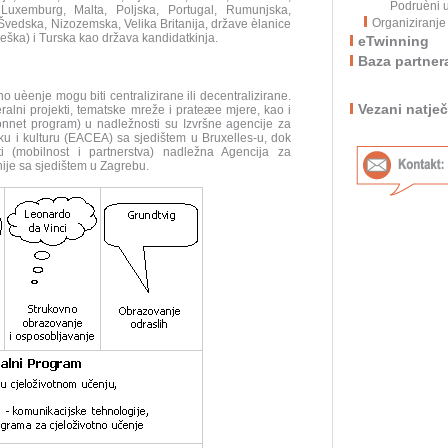
Podruèni u
ja, Luxemburg, Malta, Poljska, Portugal, Rumunjska,
Organiziranje 
Švedska, Nizozemska, Velika Britanija, države èlanice
veška) i Turska kao država kandidatkinja.
eTwinning
Baza partner
o uèenje mogu biti centralizirane ili decentralizirane.
Vezani natječ
teralni projekti, tematske mreže i prateæe mjere, kao i
nnet program) u nadležnosti su Izvršne agencije za
iku i kulturu (EACEA) sa sjedištem u Bruxelles-u, dok
sti (mobilnost i partnerstva) nadležna Agencija za
ije sa sjedištem u Zagrebu.