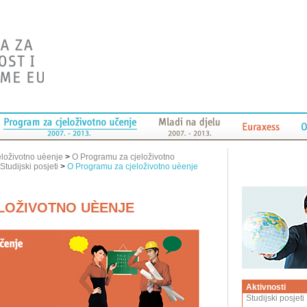
eloživotno uèenje
>
O Programu za cjeloživotno
tudijski posjeti
>
O Programu za cjeloživotno uèenje
LOŽIVOTNO UÈENJE
Aktivnosti
Studijski posjeti