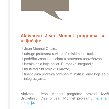
Aktivnosti Jean Monnet programa su p
ukljuèuju:
Jean Monnet Chairs,
udruge profesora u visokoškolskim institucijama,
podršku znanstvenicima u struènom usavršavanju,
istraživanja koja potièu Europske integracije,
multilateralni projekti i mreže,
financijska podrška odreðenim institucijama koje se
integracijama.
Aktivnosti Jean Monnet programa provodi Izvr
Bruxellesu. Više o Jean Monnet programu
na stra
komisije.