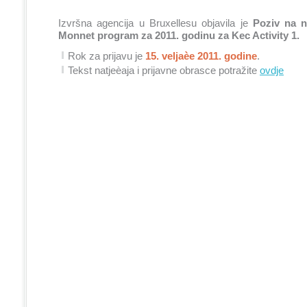
Izvršna agencija u Bruxellesu objavila je
Poziv na n
Monnet program za 2011. godinu za Kec Activity 1.
Rok za prijavu je
15. veljaèe 2011. godine
.
Tekst natjeèaja i prijavne obrasce potražite
ovdje