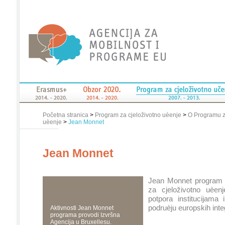
Početna stranica
>
Program za cjeloživotno uèenje
>
O Programu z
uèenje
>
Jean Monnet
Jean Monnet
Jean Monnet program 
za cjeloživotno uèenj
potpora institucijama 
podruèju europskih inte
Aktivnosti Jean Monnet
programa provodi Izvršna
Agencija u Bruxellesu.