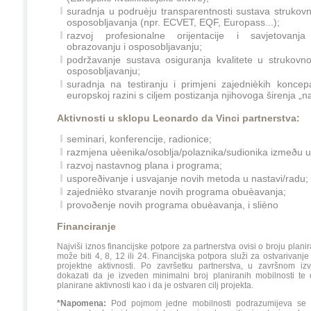
suradnja u podruèju transparentnosti sustava strukov
osposobljavanja (npr. ECVET, EQF, Europass...);
razvoj profesionalne orijentacije i savjetovan
obrazovanju i osposobljavanju;
podržavanje sustava osiguranja kvalitete u strukovn
osposobljavanju;
suradnja na testiranju i primjeni zajednièkih koncep
europskoj razini s ciljem postizanja njihovoga širenja „n
Aktivnosti u sklopu Leonardo da Vinci partnerstva:
seminari, konferencije, radionice;
razmjena uèenika/osoblja/polaznika/sudionika izmeðu 
razvoj nastavnog plana i programa;
usporeðivanje i usvajanje novih metoda u nastavi/radu;
zajednièko stvaranje novih programa obuèavanja;
provoðenje novih programa obuèavanja, i slièno
Financiranje
Najviši iznos financijske potpore za partnerstva ovisi o broju planir
može biti 4, 8, 12 ili 24. Financijska potpora služi za ostvarivanje
projektne aktivnosti. Po završetku partnerstva, u završnom i
dokazati da je izveden minimalni broj planiranih mobilnosti te
planirane aktivnosti kao i da je ostvaren cilj projekta.
*Napomena:
Pod pojmom jedne mobilnosti podrazumijeva se 