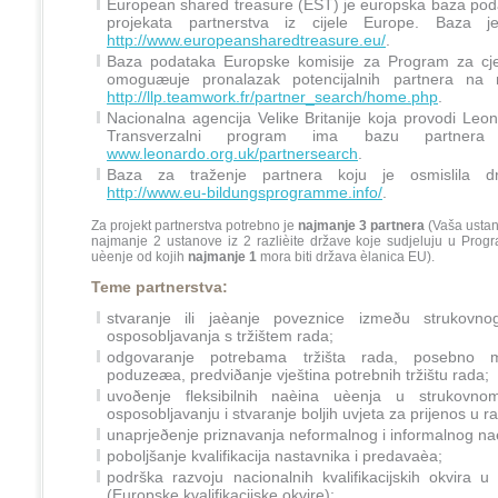
European shared treasure (EST) je europska baza pod
projekata partnerstva iz cijele Europe. Baza 
http://www.europeansharedtreasure.eu/
.
Baza podataka Europske komisije za Program za cje
omoguæuje pronalazak potencijalnih partnera na m
http://llp.teamwork.fr/partner_search/home.php
.
Nacionalna agencija Velike Britanije koja provodi Leon
Transverzalni program ima bazu partner
www.leonardo.org.uk/partnersearch
.
Baza za traženje partnera koju je osmislila d
http://www.eu-bildungsprogramme.info/
.
Za projekt partnerstva potrebno je
najmanje 3 partnera
(Vaša ustano
najmanje 2 ustanove iz 2 razlièite države koje sudjeluju u Prog
uèenje od kojih
najmanje 1
mora biti država èlanica EU).
T
eme partnerstva:
stvaranje ili jaèanje poveznice izmeðu strukovno
osposobljavanja s tržištem rada;
odgovaranje potrebama tržišta rada, posebno m
poduzeæa, predviðanje vještina potrebnih tržištu rada;
uvoðenje fleksibilnih naèina uèenja u strukovno
osposobljavanju i stvaranje boljih uvjeta za prijenos u 
unaprjeðenje priznavanja neformalnog i informalnog na
poboljšanje kvalifikacija nastavnika i predavaèa;
podrška razvoju nacionalnih kvalifikacijskih okvira
(Europske kvalifikacijske okvire);