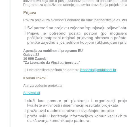
inozemstvo koja ide u posjet ustanovi partnera ili prisustvuje nek
Programa za cjeloživotno uèenje, a u svrhu provoðenja projektnih ak
Prijava
Rok za prijavu za aktivnost Leonardo da Vinci partnerstva je
21. ve
Svi partneri na projektu zajedno ispunjavaju prijavni ob
Prijavu je potrebno poslati poštom (po moguæn
pošiljka): potpisani original prijavnog obrasca s peèa
privitke zajedno s još jednom kopijom (ukljuèujuæi i pri
Agencija za mobilnost i programe EU
Gajeva 22
10 000 Zagreb
"Za Leonardo da Vinci partnerstva"
i elektronskom poštom na adresu:
leonardo@mobilnost.hr
Korisni linkovi
Alat za voðenje projekata
Survival kit
služi kao pomoæ pri planiranju i organizaciji proje
kvalitete aktivnosti i diseminaciji rezultata projekata
pruža uvid u administrativne i izvještajne propise
pruža uvid u korištenje informacijsko komunikacijskih t
olakšavanja komunikacije partnera