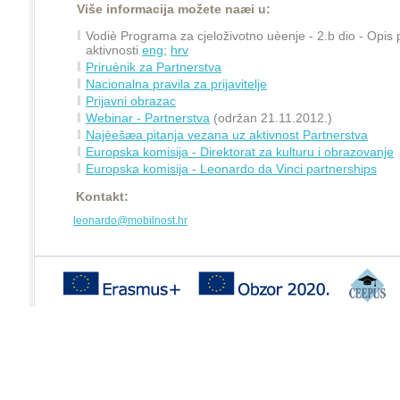
Više informacija možete naæi u:
Vodiè Programa za cjeloživotno uèenje - 2.b dio - Opis
aktivnosti
eng
;
hrv
Priruènik za Partnerstva
Nacionalna pravila za prijavitelje
Prijavni obrazac
Webinar - Partnerstva
(održan 21.11.2012.)
Najèešæa pitanja vezana uz aktivnost Partnerstva
Europska komisija - Direktorat za kulturu i obrazovanje
Europska komisija - Leonardo da Vinci partnerships
Kontakt:
leonardo@mobilnost.hr