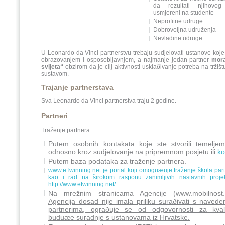
da rezultati njihovog
usmjereni na studente
Neprofitne udruge
Dobrovoljna udruženja
Nevladine udruge
U Leonardo da Vinci partnerstvu trebaju sudjelovati ustanove koj
obrazovanjem i osposobljavnjem, a najmanje jedan partner
mora
svijeta“
obzirom da je cilj aktivnosti usklaðivanje potreba na tržiš
sustavom.
Trajanje partnerstava
Sva Leonardo da Vinci partnerstva traju 2 godine.
Partneri
Traženje partnera:
Putem osobnih kontakata koje ste stvorili temeljem
odnosno kroz sudjelovanje na pripremnom posjetu ili
ko
Putem baza podataka za traženje partnera.
www.
eTwinning
.net je portal koji omoguæuje traženje škola par
kao i rad na širokom rasponu zanimljivih nastavnih proj
http://www.etwinning.net/
.
Na mrežnim stranicama Agencije (www.mobilnos
Agencija dosad nije imala priliku suraðivati s navede
partnerima, ograðuje se od odgovornosti za kvali
buduæe suradnje s ustanovama iz Hrvatske.