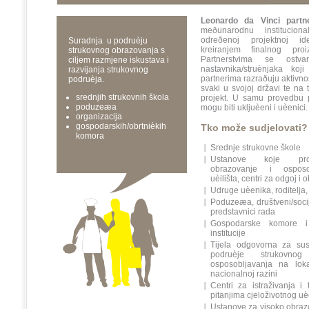
Leonardo da Vinci partn
meðunarodnu institucion
odreðenoj projektnoj ide
Suradnja u podruèju
kreiranjem finalnog proi
strukovnog obrazovanja s
Partnerstvima se ostva
ciljem razmjene iskustava i
nastavnika/struènjaka ko
razvijanja strukovnog
partnerima razraðuju aktivno
podruèja.
svaki u svojoj državi te na 
srednjih strukovnih škola
projekt. U samu provedbu pr
poduzeæa
mogu biti ukljuèeni i uèenici.
organizacija
gospodarskih/obrtnièkih
Tko može sudjelovati?
komora
Srednje strukovne škole
Ustanove koje pro
obrazovanje i osposo
uèilišta, centri za odgoj i 
Udruge uèenika, roditelja,
Poduzeæa, društveni/socija
predstavnici rada
Gospodarske komore i
institucije
Tijela odgovorna za sus
podruèje strukovno
osposobljavanja na loka
nacionalnoj razini
Centri za istraživanja i
pitanjima cjeloživotnog u
Ustanove za visoko obraz