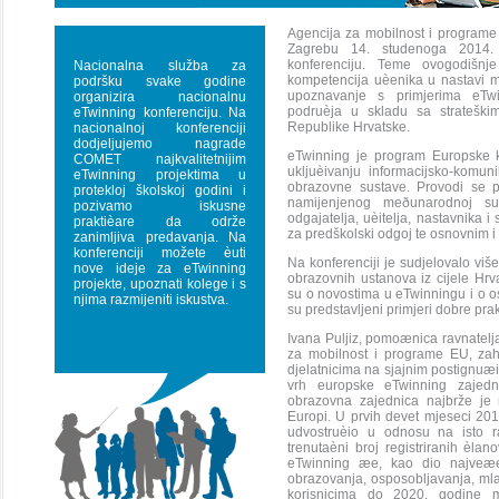
Agencija za mobilnost i programe 
Zagrebu 14. studenoga 2014. 
konferenciju. Teme ovogodišnje
Nacionalna služba za
kompetencija uèenika u nastavi ma
podršku svake godine
upoznavanje s primjerima eTwi
organizira nacionalnu
podruèja u skladu sa strateškim
eTwinning konferenciju. Na
Republike Hrvatske.
nacionalnoj konferenciji
dodjeljujemo nagrade
eTwinning je program Europske k
COMET najkvalitetnijim
ukljuèivanju informacijsko-komun
eTwinning projektima u
obrazovne sustave. Provodi se 
protekloj školskoj godini i
namijenjenog meðunarodnoj sur
pozivamo iskusne
odgajatelja, uèitelja, nastavnika 
praktièare da održe
za predškolski odgoj te osnovnim i
zanimljiva predavanja. Na
konferenciji možete èuti
Na konferenciji je sudjelovalo viš
nove ideje za eTwinning
obrazovnih ustanova iz cijele Hrvat
projekte, upoznati kolege i s
su o novostima u eTwinningu i o o
njima razmijeniti iskustva.
su predstavljeni primjeri dobre pra
Ivana Puljiz, pomoænica ravnatelj
za mobilnost i programe EU, zahv
djelatnicima na sjajnim postignuæi
vrh europske eTwinning zajedn
obrazovna zajednica najbrže je
Europi. U prvih devet mjeseci 20
udvostruèio u odnosu na isto ra
trenutaèni broj registriranih èla
eTwinning æe, kao dio najveæ
obrazovanja, osposobljavanja, mla
korisnicima do 2020. godine m