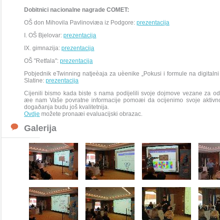
Dobitnici nacionalne nagrade COMET:
OŠ don Mihovila Pavlinoviæa iz Podgore:
prezentacija
I. OŠ Bjelovar:
prezentacija
IX. gimnazija:
prezentacija
OŠ "Retfala":
prezentacija
Pobjednik eTwinning natjeèaja za uèenike „Pokusi i formule na digital
Slatine:
prezentacija
Cijenili bismo kada biste s nama podijelili svoje dojmove vezane za od
æe nam Vaše povratne informacije pomoæi da ocijenimo svoje aktivnos
dogaðanja budu još kvalitetnija.
Ovdje
možete pronaæi evaluacijski obrazac.
Galerija