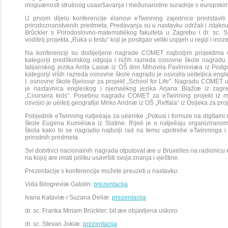
moguænosti struènog usavršavanja i meðunarodne suradnje s europskim 
U prvom dijelu konferencije èlanovi eTwinning zajednice predstavili
prirodoznanstvenih predmeta. Predavanja su u nastavku održali i istaknut
Brûckler s Prirodoslovno-matematièkog fakulteta u Zagrebu i dr. sc. S
voditelj projekta „Ruka u testu“ koji je postigao veliki uspjeh u regiji i ino
Na konferenciji su dodijeljene nagrade COMET najboljim projektima 
kategoriji predškolskog odgoja i nižih razreda osnovne škole nagradu j
talijanskog jezika Anita Lasiæ iz OŠ don Mihovila Pavlinoviæa iz Podgo
kategoriji viših razreda osnovne škole nagradu je osvojila uèiteljica en
I. osnovne škole Bjelovar za projekt „School for Life". Nagradu COMET u 
je nastavnica engleskog i njemaèkog jezika Arjana Blažiæ iz zagre
„Coursera kids". Posebnu nagradu COMET za eTwinning projekt iz mate
osvojio je uèitelj geografije Mirko Andriæ iz OŠ „Retfala“ iz Osijeka za proje
Pobjednik eTwinning natjeèaja za uèenike „Pokusi i formule na digitalni
škole Eugena Kumièiæa iz Slatine. Rijeè je o natjeèaju organiziranom
škola kako bi se nagradio najbolji rad na temu upotrebe eTwinninga i
prirodnih predmeta.
Svi dobitnici nacionalnih nagrada otputovat æe u Bruxelles na radionicu
na kojoj æe imati priliku usavršiti svoja znanja i vještine.
Prezentacije s konferencije možete preuzeti u nastavku:
Vida Bilogreviæ Gatolin:
prezentacija
Ivana Kataviæ i Suzana Deliæ:
prezentacija
dr. sc. Franka Miriam Brückler: bit æe objavljena uskoro
dr. sc. Stevan Jokiæ:
prezentacija