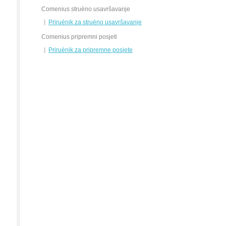
Comenius struèno usavršavanje
Priruènik za struèno usavršavanje
Comenius pripremni posjeti
Priruènik za pripremne posjete