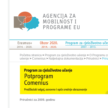
Početna stranica
>
Program za cjeloživotno uèenje
>
O Programu za
uèenje
>
Comenius
>
Natjeèajna dokumentacija
>
Priruènici
>
Prir
Priruènici za 2009. godinu