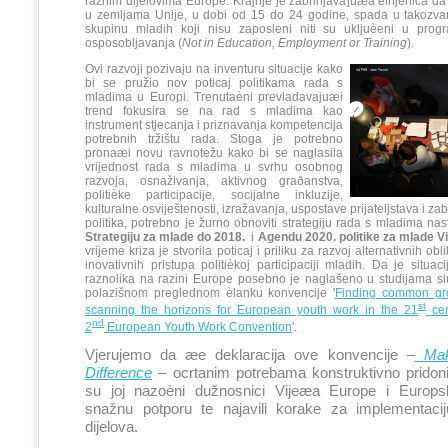
raznim dijelovima Europe. Krajnje je zabrinjavajuæa èinjenica d
u zemljama Unije, u dobi od 15 do 24 godine, spada u takozv
skupinu mladih koji nisu zaposleni niti su ukljuèeni u prog
osposobljavanja (
Not in Education, Employment or Training
).
Ovi razvoji pozivaju na inventuru situacije kako
bi se pružio nov poticaj politikama rada s
mladima u Europi. Trenutaèni prevladavajuæi
trend fokusira se na rad s mladima kao
instrument stjecanja i priznavanja kompetencija
potrebnih tržištu rada. Stoga je potrebno
pronaæi novu ravnotežu kako bi se naglasila
vrijednost rada s mladima u svrhu osobnog
razvoja, osnaživanja, aktivnog graðanstva,
politièke participacije, socijalne inkluzije,
kulturalne osviještenosti, izražavanja, uspostave prijateljstava i za
politika, potrebno je žurno obnoviti strategiju rada s mladima nas
Strategiju za mlade do 2018.
i
Agendu 2020. politike za mlade 
vrijeme kriza je stvorila poticaj i priliku za razvoj alternativnih o
inovativnih pristupa politièkoj participaciji mladih. Da je situac
raznolika na razini Europe posebno je naglašeno u studijama s
polazišnom preglednom èlanku konvencije '
Finding common g
st
scanning the horizons for European youth work in the 21
cen
nd
2
European Youth Work Convention
'.
Vjerujemo da æe deklaracija ove konvencije –
Mak
Difference
– ocrtanim potrebama konstruktivno pridonij
su joj nazoèni dužnosnici Vijeæa Europe i Europsk
snažnu potporu te najavili korake za implementacij
dijelova.