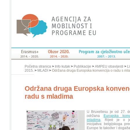
Početna stranica
>
Info kutak
>
Publikacije
>
AMPEU obavijesti
>
L
2015.
>
MLADI
>
Održana druga Europska konvencija o radu s ml
Održana druga Europska konvenc
radu s mladima
U Bruxellesu je od 27. d
održana
Europska kon
mladima
. Rijeè je o j
inicijativa belgijskoga p
Europe te takoðer i dogaða