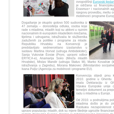
ovogodišnji
Europski tjeda
je održana uz financijsk
Erasmus+ i nacionalnih ag
njegovu provedbu, meðu os
mobilnost i programe Europ
Dogaðanje je okupilo gotovo 500 sudionika iz
47 zemalja – donositelja odluka, osoba koje
rade s mladima; mladih koji su aktivni u raznim
nacionalnim ili europskim mladeškim mrežama,
tijelima i udrugama; istraživaèa te službenika
zaduženih za politike i programe za mlade.
Republiku Hrvatsku na Konvenciji je
predstavljalo sedmeroèlano izaslanstvo u
sastavu Martina Horvat (udruga Ambidekster),
Sanja Vukoviæ Èoviæ (Proni, upravni odbor
ERYICA-e), Anamarija Soèo (Mreža mladih
Hrvatske), Mislav Mandir (udruga Status M), Marko Kovaèiæ (In
istraživanja u Zagrebu), Morana Makovec (Ministarstvo socijalne 
Ivana Puljiz (Agencija za mobilnost i programe EU).
Konvencija slijedi prvu 
2010. godine u Ghentu. 
imala Deklaraciju iz Gh
Vijeæa Europske unije 
temeljni dokument za prep
radu s mladima u Europi.
Od 2010. u podruèjima poli
mladima došlo je do zna
Rastuæa nezaposlenost s
upravo populaciju mladih, dok su mjere štednje ugrozile financira