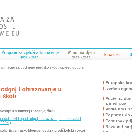
nformacije za podruèje predškolskog i opæeg odgoja i
Europska kom
 odgoj i obrazovanje u
Izvršna agen
j školi
Poziv na dos
prijedloga
Vodiè kroz 
ovanje u osnovnoj i srednjoj školi
Popratna do
edškolski i opæi odgoj i obrazovanje u osnovnoj i
Postupak pri
.2014.)
Rezultati nat
avitelje Erasmus+: Moguænosti za
predškolski i opæi