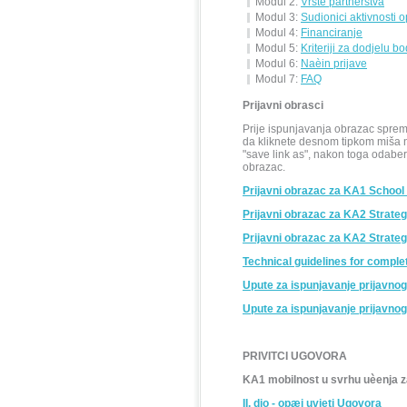
Modul 2:
Vrste partnerstva
Modul 3:
Sudionici aktivnosti o
Modul 4:
Financiranje
Modul 5:
Kriteriji za dodjelu b
Modul 6:
Naèin prijave
Modul 7:
FAQ
Prijavni obrasci
Prije ispunjavanja obrazac spremi
da kliknete desnom tipkom miša n
"save link as", nakon toga odaber
obrazac.
Prijavni obrazac za KA1 School 
Prijavni obrazac za KA2
Strateg
Prijavni obrazac za KA2 Strateg
Technical guidelines for comple
Upute za ispunjavanje prijavno
Upute za ispunjavanje prijavno
PRIVITCI UGOVORA
KA1 mobilnost u svrhu uèenja z
II. dio - opæi uvjeti Ugovora