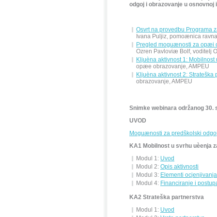
odgoj i obrazovanje u osnovnoj i 
Osvrt na provedbu Programa z
Ivana Puljiz, pomoænica ravn
Pregled moguænosti za opæi 
Ozren Pavloviæ Bolf, voditel
Kljuèna aktivnost 1: Mobilnost
opæe obrazovanje, AMPEU
Kljuèna aktivnost 2: Strateška 
obrazovanje, AMPEU
Snimke webinara održanog 30. s
UVOD
Moguænosti za predškolski odgoj 
KA1 Mobilnost u svrhu uèenja z
Modul 1:
Uvod
Modul 2:
Opis aktivnosti
Modul 3:
Elementi ocjenjivanja
Modul 4:
Financiranje i postup
KA2 Strateška partnerstva
Modul 1:
Uvod