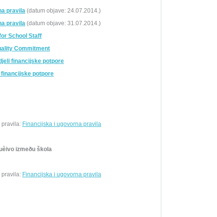
na pravila
(datum objave: 24.07.2014.)
na pravila
(datum objave: 31.07.2014.)
for School Staff
Quality Commitment
jeli financijske potpore
 financijske potpore
a pravila:
Financijska i ugovorna pravila
juèivo izmeðu škola
a pravila:
Financijska i ugovorna pravila