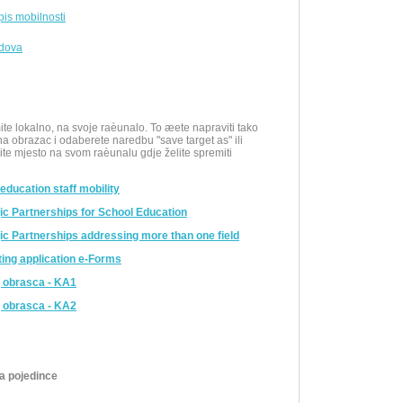
pis mobilnosti
odova
te lokalno, na svoje raèunalo. To æete napraviti tako
a obrazac i odaberete naredbu "save target as" ili
ite mjesto na svom raèunalu gdje želite spremiti
education staff mobility
ic Partnerships for School Education
ic Partnerships addressing more than one field
ting application e-Forms
g obrasca - KA1
g obrasca - KA2
a pojedince