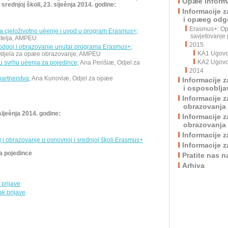
Opæe informa
srednjoj školi, 23. sijeènja 2014. godine:
Informacije 
i opæeg odgo
Erasmus+: Op
a cjeloživotno uèenje i uvod u program Erasmus+
;
savjetovanje 
atelja, AMPEU
2015.
odgoj i obrazovanje unutar programa Erasmus+
;
KA1 Ugovor
j Odjela za opæe obrazovanje, AMPEU
KA2 Ugovor
 u svrhu uèenja za pojedince
; Ana Perišiæ, Odjel za
2014
partnerstva
; Ana Kunoviæ, Odjel za opæe
Informacije 
i osposoblja
Informacije 
obrazovanja
ijeènja 2014. godine:
Informacije 
obrazovanja 
Informacije 
i obrazovanje u osnovnoj i srednjoj školi Erasmus+
Informacije 
a pojedince
Pratite nas 
Arhiva
 prijave
ak prijave