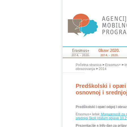
Početna stranica
>
Erasmus+
>
I
obrazovanja
>
2014
Predškolski i opæi
osnovnoj i srednjo
Predškolski i opæi odgoj i obraz
Erasmus+ letak:
Moguænosti za pr
srednjoj školi (datum objave 10.2
Prezentacije s Info dan za prij