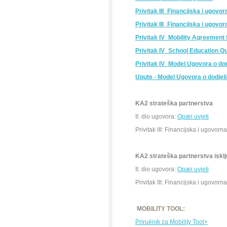
Privitak III
_Financijska i ugovor
Privitak III
_Financijska i ugovor
Privitak IV_Mobility Agreement 
Privitak IV_School Education 
Privitak IV_Model Ugovora o dod
Upute - Model Ugovora o dodjeli
KA2 strateška partnerstva
II. dio ugovora:
Opæi uvjeti
Privitak III: Financijska i ugovorn
KA2 strateška partnerstva iskl
II. dio ugovora:
Opæi uvjeti
Privitak III: Financijska i ugovorn
MOBILITY TOOL:
Priruènik za Mobility Tool+