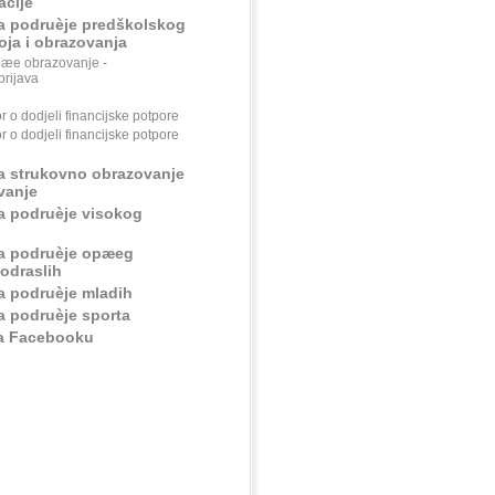
cije
za podruèje predškolskog
ja i obrazovanja
æe obrazovanje -
prijava
 o dodjeli financijske potpore
 o dodjeli financijske potpore
za strukovno obrazovanje
vanje
za podruèje visokog
za podruèje opæeg
odraslih
za podruèje mladih
za podruèje sporta
na Facebooku