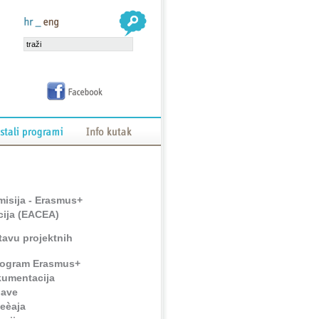
isija - Erasmus+
cija (EACEA)
tavu projektnih
program Erasmus+
kumentacija
jave
jeèaja