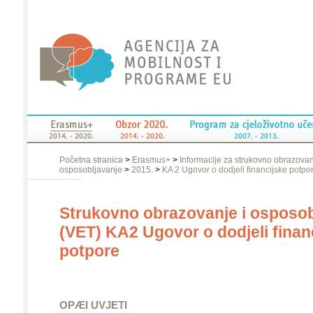
Početna stranica
>
Erasmus+
>
Informacije za strukovno obrazovan
osposobljavanje
>
2015.
>
KA 2 Ugovor o dodjeli financijske potpo
Strukovno obrazovanje i osposob
(VET) KA2 Ugovor o dodjeli finan
potpore
OPÆI UVJETI