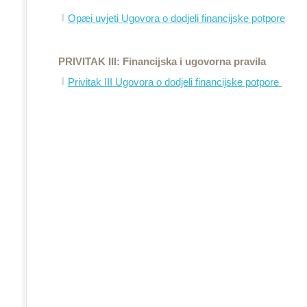
Opæi uvjeti Ugovora o dodjeli financijske potpore
PRIVITAK III: Financijska i ugovorna pravila
Privitak III Ugovora o dodjeli financijske potpore