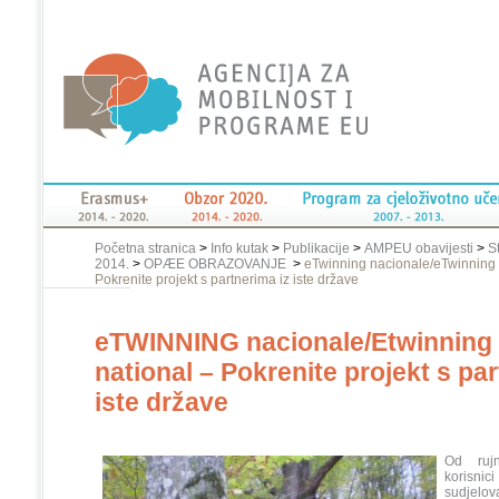
Početna stranica
>
Info kutak
>
Publikacije
>
AMPEU obavijesti
>
S
2014.
>
OPÆE OBRAZOVANJE
>
eTwinning nacionale/eTwinning 
Pokrenite projekt s partnerima iz iste države
eTWINNING nacionale/Etwinning
national – Pokrenite projekt s par
iste države
Od rujn
korisni
sudjelo