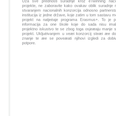
Uza sve prednosti suradnje kroz eTwinning nacio
projekte, ne zaboravite kako ovakav oblik suradnje mo
stvaranjem nacionalnih konzorcija odnosno partners
institucija iz jedne države, koje zatim u tom sastavu mo
projekt na natjeèaje programa Erasmus+. To je p
informacija za one škole koje do sada nisu ima
projektno iskustvo te se zbog toga osjeæaju manje sig
projekt. Ukljuèivanjem u veæi konzorcij steæi æe do
znanje te æe se poveæati njihovi izgledi za dobiv
potpore.