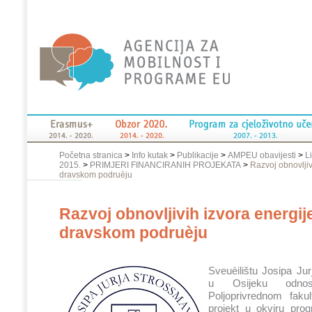
Početna stranica
>
Info kutak
>
Publikacije
>
AMPEU obavijesti
>
L
2015.
>
PRIMJERI FINANCIRANIH PROJEKATA
>
Razvoj obnovljiv
dravskom podruèju
Razvoj obnovljivih izvora energij
dravskom podruèju
Sveuèilištu Josipa Ju
u Osijeku odnos
Poljoprivrednom faku
projekt u okviru pr