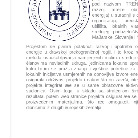
pod nazivom TREN
razvoj mreže obno
energija) u suradnji s 
organizacija, preds
uèilišta, lokalnih v
srednjeg poduzetništ
Maðarske, Slovenije i
Projektom se planira potaknuti razvoj i upotreba ob
energije u dravskoj prekograniènoj regiji, i to kroz r
metoda osposobljavanja namijenjenih malim i srednji
èlanovima nevladinih udruga, jedinicama lokalne upr
kako bi im se pružila znanja i vještine potrebne za 
lokalnih inicijativa usmjerenih na obnovljive izvore ene
osigurala održivost projekta i nakon što on završi, intel
projekta integrirat æe se u same obrazovne aktivno
sudionica. Osim toga, u skladu sa strategijom šire
rezultata, putem web stranice projekta osigurat æe se
proizvedenim materijalima, što æe omoguæiti nji
dionicima iz drugih europskih zemalja.