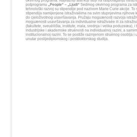
okvirnog programa. Najvažniji alat koji stoji na raspolaganju istraž
potprogramu
„People“ – „Ljudi“
Sedmog okvirnog programa za istr
tehnološki razvoj su stipendije pod nazivom Marie Curie akcije. To s
stipendija namijenjene istraživaèima na svim stupnjevima njihove 
do cjeloživotnog usavršavanja. Pružaju moguænosti razvoja istraživ
moguænosti usavršavanja za individualne istraživaèe ili za istraži
(fakultete, sveuèilišta, institute, mala, srednja i velika poduzeæa), i
industrijske i akademske struènosti na individualnoj razini, a samim
institucionalnoj razini. To se postiže razmjenom struènog osoblja 
unutar poslijediplomskog i postdoktorskog studija.