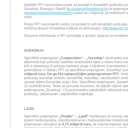
Sjedište FP7 nacionalne osobe za kontakt iz tematskih podruèja p
Suradnja, Energija i Okoliš (
fp.suradnja@mobilnost.hr
) te potprogr
(
peopleprogram@mobilnost.hr
) nalazi se u Agenciji za mobilnost
unije.
Popis FP7 nacionalnih osoba za kontakt iz svih tematskih podruèja
mrežnoj stranici Hrvatskog instituta za tehnologiju:
http://www.fp7.h
Osnovne informacije o FP7 proèitajte u brošuri izdanoj na hrvatsk
SURADNJA
Specifièni potprogram
„Cooperation“
–
„Suradnja“
obuhvaæa sve v
aktivnosti koje provode razlièita istraživaèka tijela u okviru trans-n
teži k ostvarenju ili jaèanju vodeæe uloge u kljuènim znanstvenim 
podruèjima. U sklopu FP7 za specifièan potprogram „Suradnja“ pr
milijardi eura
, što ga èini najopsežnijim potprogramom FP7
.
Sred
poticanju suradnje izmeðu sveuèilišta, industrije, istraživaèkih centar
uprave diljem Europske unije i šire. Specifièan potprogram „Suradnj
10 razlièitih tema. Teme se provode neovisno, ali slijede ciljeve sp
potprograma „Suradnja“. Cilj je provedba zajednièkih aktivnosti koj
podruèja, ukljuèujuæi i zajednièke natjeèaje.
LJUDI
Specifièni potprogram
„People“ – „Ljudi“
namijenjen je razvoju vje
putem meðunarodne, interdisciplinarne i meðusektorske mobilnosti
potprogram odvojeno je
4,75 milijardi eura
, za vrijeme trajanja ci