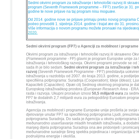
Sedmi okvirni program za istraživanje i tehnološki razvoj ili skra
program (Seventh Framework programme – FP7) završio je 31. pr
godine te nove prijave na taj program nisu moguæe.
Od 2014. godine nove se prijave primaju preko novog programa Ob
poèeo provoditi 1. sijeènja 2014. godine i trajat æe do 31. prosin
Više informacija o novom programu možete pronaæi na sljedeæoj
2020.
Sedmi okvirni program (FP7) u Agenciji za mobilnost i programe
Okvirni program za istraživanje i tehnološki razvoj ili skraæeno Ok
(
Framework programme -
FP) glavni je program Europske unije za 
istraživanja i tehnološkog razvoja. Okvirni programi provode se od
sada ih je bilo sedam.
Sedmi okvirni program za istraživanje i te
razvoj
(
Seventh Framework Programme
- FP7) predstavlja uokvire
istraživanja u razdoblju od 2007. do kraja 2013. godine, a podijeljen
specifièna potprograma: Suradnja (
Cooperation
); Ideje (
Ideas
); Lju
Kapaciteti (
Capacities
). Opæi cilj Sedmog okvirnog programa je dal
Europskog istraživaèkog prostora (
European Research Area -
ERA)
rasta i razvoja. Ukupni proraèun iznosi
50,5 milijardi eura
za sedmo
FP7 te dodatnih 2,7 milijardi eura za petogodišnji Euroatom progr
istraživanja.
Agencija za mobilnost i programe Europske unije proširila je svoj
djelovanje unutar FP7 sa specifiènog potprograma Ljudi, preuzima
potprograma Suradnja. Do sada je Agencija u okviru potprograma L
meðunarodno usavršavanje mladih hrvatskih istraživaèa, a dodat
manjeg dijela potprograma Suradnja ona æe pridonijeti i promicanj
meðunarodne suradnje šireg spektra pojedinaca i organizacija iz H
podruèjima energije i okoliša.