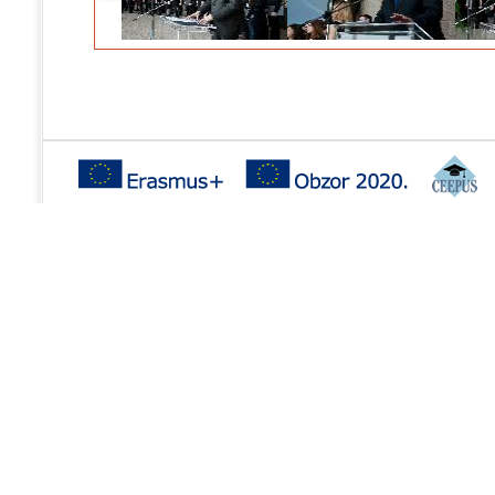
Erasmus+
- datum otvaranja:
25.09.2015
- rok prijave:
10.10.2015
Natjeèaj za najbolju razglednicu u okviru Time to
Move kampanje
- datum otvaranja:
01.09.2015
- rok prijave:
4.10.2015
Stipendije Švicarske Konfederacije u
akademskoj godini 2016./2017.
- datum otvaranja:
31.08.2015
- rok prijave:
23.10.2015
Bavarske godišnje stipendije za poslijediplomske
studije u akademskoj godini 2016. - 2017.
- datum otvaranja:
31.08.2015
- rok prijave:
1.12.2015
Javni poziv za iskaz interesa za eTwinning
ambasadore
- datum otvaranja:
24.07.2015
- rok prijave:
2.10.2015
Poziv za dostavu prijava za sudjelovanje na
eTwinning mobilnostima