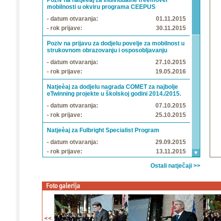
Poziv na natjeèaj za individualne freemover
mobilnosti u okviru programa CEEPUS
- datum otvaranja:
01.11.2015
- rok prijave:
30.11.2015
Poziv na prijavu za dodjelu povelje za mobilnost u
strukovnom obrazovanju i osposobljavanju
- datum otvaranja:
27.10.2015
- rok prijave:
19.05.2016
Natjeèaj za dodjelu nagrada COMET za najbolje
eTwinning projekte u školskoj godini 2014./2015.
- datum otvaranja:
07.10.2015
- rok prijave:
25.10.2015
Natjeèaj za Fulbright Specialist Program
- datum otvaranja:
29.09.2015
- rok prijave:
13.11.2015
Ostali natječaji >>
Natjeèaj za mrežnu mobilnost u programu
CEEPUS
- datum otvaranja:
01.10.2015
- rok prijave:
31.10.2015
Javni poziv za iskaz interesa za struènjaka za
podruèje visokog obrazovanja u programu