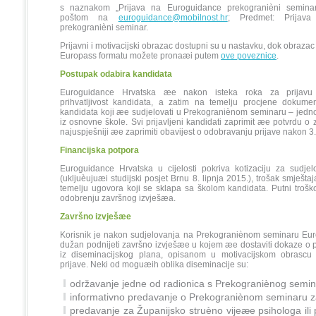
s naznakom „Prijava na Euroguidance prekogranièni seminar"
poštom na
euroguidance@mobilnost.hr
; Predmet: Prijav
prekogranièni seminar.
Prijavni i motivacijski obrazac dostupni su u nastavku, dok obrazac 
Europass formatu možete pronaæi putem
ove poveznice
.
Postupak odabira kandidata
Euroguidance Hrvatska æe nakon isteka roka za prijavu p
prihvatljivost kandidata, a zatim na temelju procjene dokumen
kandidata koji æe sudjelovati u Prekograniènom seminaru – jedno
iz osnovne škole. Svi prijavljeni kandidati zaprimit æe potvrdu o 
najuspješniji æe zaprimiti obavijest o odobravanju prijave nakon 3.
Financijska potpora
Euroguidance Hrvatska u cijelosti pokriva kotizaciju za sudje
(ukljuèujuæi studijski posjet Brnu 8. lipnja 2015.), trošak smještaj
temelju ugovora koji se sklapa sa školom kandidata. Putni troško
odobrenju završnog izvješæa.
Završno izvješæe
Korisnik je nakon sudjelovanja na Prekograniènom seminaru Eur
dužan podnijeti završno izvješæe u kojem æe dostaviti dokaze o p
iz diseminacijskog plana, opisanom u motivacijskom obrascu
prijave. Neki od moguæih oblika diseminacije su:
održavanje jedne od radionica s Prekograniènog semin
informativno predavanje o Prekograniènom seminaru z
predavanje za Županijsko struèno vijeæe psihologa il