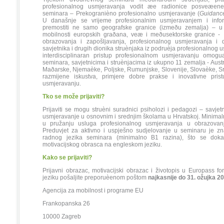
profesionalnog usmjeravanja vodit æe radionice posveæene
seminara – Prekogranièno profesionalno usmjeravanje (
Guidanc
U današnje se vrijeme profesionalnim usmjeravanjem i info
premostiti ne samo geografske granice (izmeðu zemalja) – u
mobilnosti europskih graðana, veæ i meðusektorske granice -
obrazovanja i zapošljavanja, profesionalnog usmjeravanja i dr
savjetnika i drugih dionika struènjaka iz podruèja profesionalnog
interdisciplinaran pristup profesionalnom usmjeravanju omog
seminara, savjetnicima i struènjacima iz ukupno 11 zemalja - Austr
Maðarske, Njemaèke, Poljske, Rumunjske, Slovenije, Slovaèke, Srb
razmijene iskustva, primjere dobre prakse i inovativne pris
usmjeravanju.
Tko se može prijaviti?
Prijaviti se mogu struèni suradnici psiholozi i pedagozi – savjet
usmjeravanje u osnovnim i srednjim školama u Hrvatskoj. Minimal
u pružanju usluga profesionalnog usmjeravanja u obrazovan
Preduvjet za aktivno i uspješno sudjelovanje u seminaru je z
radnog jezika seminara (minimalno B1 razina), što se doka
motivacijskog obrasca na engleskom jeziku.
Kako se prijaviti?
Prijavni obrazac, motivacijski obrazac i životopis u Europass 
jeziku pošaljite preporuèenom poštom
najkasnije
do 31. ožujka 20
Agencija za mobilnost i programe EU
Frankopanska 26
10000 Zagreb