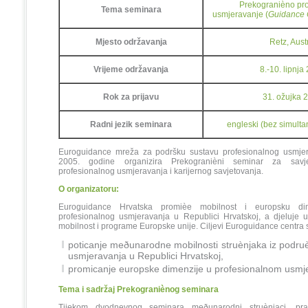
Prekogranièno pro
Tema seminara
usmjeravanje
(
Guidance 
Mjesto održavanja
Retz, Austr
Vrijeme održavanja
8.-10. lipnja
Rok za prijavu
31. ožujka 
Radni jezik seminara
engleski (bez simulta
Euroguidance mreža za podršku sustavu profesionalnog usmje
2005. godine organizira Prekogranièni seminar za savj
profesionalnog usmjeravanja i karijernog savjetovanja.
O organizatoru:
Euroguidance Hrvatska promièe mobilnost i europsku di
profesionalnog usmjeravanja u Republici Hrvatskoj, a djeluje 
mobilnost i programe Europske unije. Ciljevi Euroguidance centra 
poticanje meðunarodne mobilnosti struènjaka iz podru
usmjeravanja u Republici Hrvatskoj,
promicanje europske dimenzije u profesionalnom usmj
Tema i sadržaj Prekograniènog seminara
Tijekom dvodnevnog seminara meðunarodni struènjaci, prak