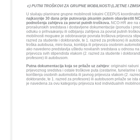
c) PUTNI TROŠKOVI ZA GRUPNE MOBILNOSTI (LJETNE I ZIMS
U sluèaju planirane grupne mobilnosti lokalni CEEPUS koordinator
najkasnije 30 dana prije putovanja pisanim putem obavijestiti 
podnošenja zahtjeva za povrat putnih troškova.
NCO-HR æe na os
proraèunskih sredstava i dostavljene dokumentacije (ponuda i pred
odluku o prihvaæanju ili odbijanju zahtjeva za povrat putnih trošk
mobilnosti moguæe je odobravanje povrata troškova prijevoza stip
razred za studente i doktorande, te 1. razred za profesore) ili auto
troška autobusa, mini-busa, kombija ili prijevoza osobnim automobil
ako navedeno predstavlja uštedu novèanih sredstava u odnosu na
prijevoza svih stipendista vlakom (2. razred za studente i doktorand
profesore) ili autobusom.
Putna dokumentacija koja se prilaže uz zahtjev
:
originalni raèuni
prijevoznog sredstva i ostale troškove puta (cestarine, tunelarine i 
korištenja osobnih automobila ili javnog prijevoza vlakom (2. razred
doktorande, te 1. razred za profesore) ili autobusom prilaže se ist
je navedena za ovu kategoriju prijevoza kod individualnih mobilnosti