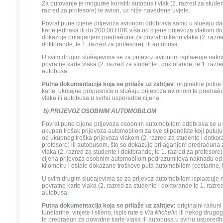
Za putovanje je moguæe koristiti autobus i vlak (2. razred za studen
razred za profesore) te avion, uz niže navedene uvjete.
Povrat pune cijene prijevoza avionom odobrava samo u sluèaju da 
karte jednaka ili do 200,00 HRK viša od cijene prijevoza vlakom dr
dokazuje prilaganjem predraèuna za povratnu kartu vlaka (2. razred
doktorande, te 1. razred za profesore) ili autobusa.
U svim drugim sluèajevima se za prijevoz avionom isplaæuje nakn
povratne karte vlaka (2. razred za studente i doktorande, te 1. razred
autobusa.
Putna dokumentacija koja se prilaže uz zahtjev
: originalne putne 
karte, ukrcajne propusnice u sluèaju prijevoza avionom te predraè
vlaka ili autobusa u svrhu usporedbe cijena.
b) PRIJEVOZ OSOBNIM AUTOMOBILOM
Povrat pune cijene prijevoza osobnim automobilom odobrava se u 
ukupan trošak prijevoza automobilom za sve stipendiste koji putuj
od ukupnog troška prijevoza vlakom (2. razred za studente i dotkor
profesore) ili autobusom, što se dokazuje prilaganjem predraèuna 
vlaka (2. razred za studente i doktorande, te 1. razred za profesore
cijena prijevoza osobnim automobilom podrazumijeva naknadu od
kilometru i ostale dokazane troškove puta automobilom (cestarine, t
U svim drugim sluèajevima se za prijevoz automobilom isplaæuje 
povratne karte vlaka (2. razred za studente i doktorande te 1. razred
autobusa.
Putna dokumentacija koja se prilaže uz zahtjev:
originalni raèuni
tunelarine, vinjete i slièno, ispis rute s
Via Michelin
ili nekog drugog
te predraèun za povratne karte vlaka ili autobusa u svrhu usporedb