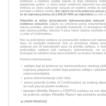
mobilnost, a nastavno osoblje najviše za dvije ostvarene mobil
akademske godine. U okviru jedne mobilnosti stipendist ima pra
troškova za jedno putovanje: polazak od matiène zemlje do odre
povratak u matiènu zemlju.
Bez obzira na vrstu prijevoza povrat 
se do najveæeg iznosa od 2.000,00 HRK po stipendistu
uz niže n
Stipendist je dužan dostavljenom dokumentacijom dokazati
mobilnost ostvareni.
Datumi na priloženoj putnoj dokumentacij
datumu poèetka, odnosno završetka mobilnosti, uz dozvoljena o
prije datuma poèetka, odnosno 5 dana nakon datuma završetka m
u
Letter of Confirmationu
.
Rok za podnošenje zahtjeva za povrat putnih troškova jest najkas
dana od završetka mobilnosti. Rok za donošenje odluke (odobr
zahtjeva) jest
30 kalendarskih dana od primitka zahtjeva. U sl
podnositelja zahtjeva traži nadopunu dokumentacije, rok z
produljuje se sukladno broju dana potrebnih za dostavu dodatne 
Potrebna dokumentacija:
zahtjev koji se podnosi na memorandumu visokog uèiliš
ovjerava potpisom osobe koja podnosi zahtjev i peèat
ustanove/odsjeka
putna dokumentacija (vidi niže)
pismo potvrde (
Letter of Confirmation
) za svakog stipe
se traži povrat putnih troškova
ispunjen
Mobility Report
u CEEPUS sustavu za sve stipe
se podnosi zahtjev (
Mobility Report
nije potrebno printat
a) JAVNI PRIJEVOZ