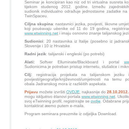
Seminar je koncipiran kao niz od tri virtualna susreta k
tijekom studenog 2012. godine. Izmeðu zajednièki
sudionik individualno odraðuje jednostavne zadatke na r
TwinSpaceu.
Ciljna skupina
: nastavnici jezika, povijesti, likovne umjet
koji pouèavaju uèenike od 11 do 19 godina, registrira
www.etwinning.net
i imaju osnovno znanje talijanskog jezi
Sudionici
: 20 nastavnika iz Italije (posebno iz jadransk
Slovenije i 10 iz Hrvatske
Radni jezik
: talijanski i engleski (po potrebi)
Alati:
Softver Elluminate/Blackboard i portal
ww
Sudionicima je potreban pristup internetu, slušalice i mikr
Cilj:
registracija projekata na talijanskom jeziku i
povijesti/geografije/književnosti/umjetnosti na temu p
obala Jadranskog mora iz razlièitih aspekata.
Prijavu
možete izvršiti
OVDJE
, najkasnije do
28.10.2012.
mogu iskljuèivo èlanovi portala
www.etwinning.net
. Ukoli
svoj eTwinning profil, registrirajte se
ovdje
. Odabrane prija
kontaktirat æemo putem e-maila.
Program seminara preuzmite iz odjeljka Download.